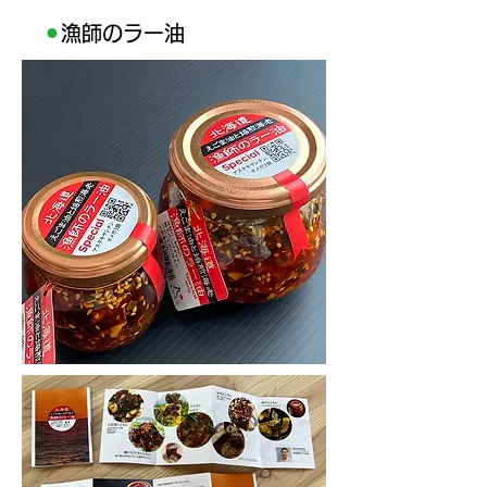
⚫︎
漁師のラー油