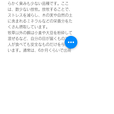
らかく臭みも少ない品種です。ここ
は、数少ない放牧。放牧することで、
ストレスを減らし、木の実や自然の土
に含まれるミネラルなどの栄養分をた
くさん摂取しています。
牧草以外の餌は小麦や大豆を粉砕して
混ぜるなど、自分の目が届くもので、
人が食べても安全なものだけを与えて
います。通常は、6か月くらいで出荷
するそうですが、ファーム・ブレッス
ド・ウィンドは、8～13か月程時間を
かけて育てた豚を出荷しています。
・農業界の風雲児
「シゼントトモニイキルコトの自然
栽培バジル」
シゼトモのはるさんといえば、その
道で知らない人はいない。名の表す通
り、自然によりそって、自然に栽培し