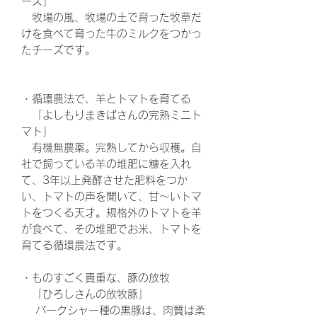
ーズ」
牧場の風、牧場の土で育った牧草だ
けを食べて育った牛のミルクをつかっ
たチーズです。
・循環農法で、羊とトマトを育てる
「よしもりまきばさんの完熟ミニト
マト」
有機無農薬。完熟してから収穫。自
社で飼っている羊の堆肥に糠を入れ
て、3年以上発酵させた肥料をつか
い、トマトの声を聞いて、甘〜いトマ
トをつくる天才。規格外のトマトを羊
が食べて、その堆肥でお米、トマトを
育てる循環農法です。
・ものすごく貴重な、豚の放牧
「ひろしさんの放牧豚」
バークシャー種の黒豚は、肉質は柔