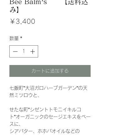
Bee Balm’s 【送料込
み】
価
￥3,400
格
数量
*
カートに追加する
七飯町”大沼ガロハーブガーデン”の天
然ミツロウと、
せたな町”シゼントトモニイキルコ
ト”オーガニックのセージエキスをベー
スに、
シアバター、ホホバオイルなどの